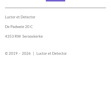
a
n
c
s
e
t
b
a
Luctor et Detector
o
g
o
r
De Padweie 20 C
k
a
m
4353 RW Serooskerke
© 2019 - 2026 | Luctor et Detector
Algemene voorwaarden
&
privacy verklaring
Reserverings- en annuleringsvoorwaarden
Huisregels en reglement
&
Disclaimer
Sitemap