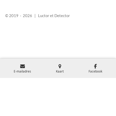
© 2019 - 2026 | Luctor et Detector
Algemene voorwaarden
&
privacy verklaring
Reserverings- en annuleringsvoorwaarden
Huisregels en reglement
&
Disclaimer
E-mailadres
Kaart
Facebook