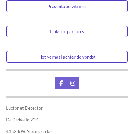
Presentatie vitrines
Links en partners
Het verhaal achter de vondst
F
I
a
n
c
s
e
t
b
a
Luctor et Detector
o
g
o
r
De Padweie 20 C
k
a
m
4353 RW Serooskerke