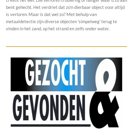
U kent het wel. Die verloren trouwring of hanger waar u zo aan
bent gehecht. Het verdriet dat zo'n dierbaar object voor altijd
is verloren. Maar is dat wel zo? Met behulp van
metaaldetectie zijn diverse objecten 'simpelweg' terug te
vinden in het zand, op het strand en zelfs onder water.