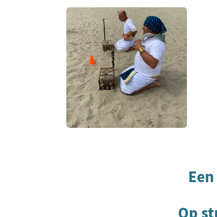
Een 
Op st