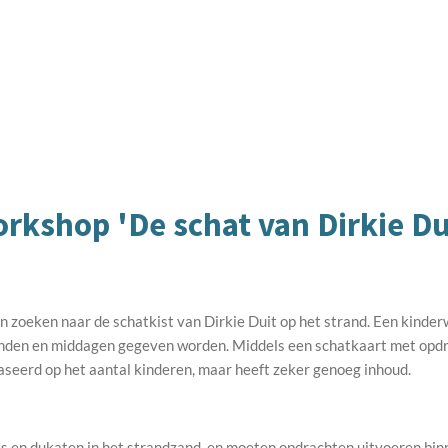
rkshop 'De schat van Dirkie Du
ien zoeken naar de schatkist van Dirkie Duit op het strand. Een kind
nden en middagen gegeven worden. Middels een schatkaart met opdra
aseerd op het aantal kinderen, maar heeft zeker genoeg inhoud.
ls en dukaten in het strandzand, en moeten opdrachten uitvoeren binn