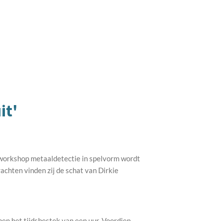
it'
erworkshop metaaldetectie in spelvorm wordt
chten vinden zij de schat van Dirkie
en het tijdsbestek van een uur. Voordien