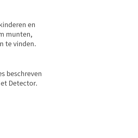
 kinderen en
om munten,
 te vinden.
es beschreven
 et Detector.