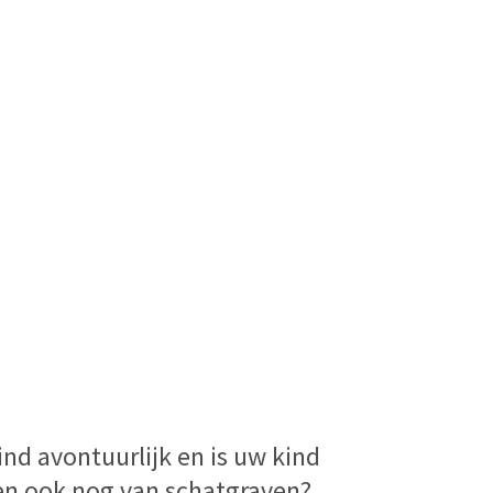
ind avontuurlijk en is uw kind
en ook nog van schatgraven?